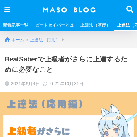
新着記事一覧
ビートセイバーとは
上達法（基礎）
上達法（
ホーム
上達法（応用）
BeatSaberで上級者がさらに上達するた
めに必要なこと
2021年6月4日
2021年10月31日