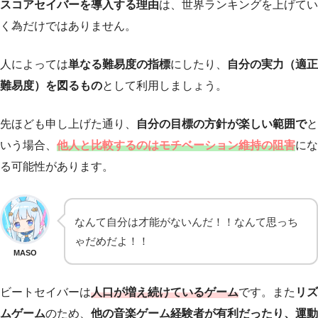
スコアセイバーを導入する理由
は、世界ランキングを上げてい
く為だけではありません。
人によっては
単なる難易度の指標
にしたり、
自分の実力（適正
難易度）を図るもの
として利用しましょう。
先ほども申し上げた通り、
自分の目標の方針が楽しい範囲で
と
いう場合、
他人と比較するのはモチベーション維持の阻害
にな
る可能性があります。
なんて自分は才能がないんだ！！なんて思っち
ゃだめだよ！！
MASO
ビートセイバーは
人口が増え続けているゲーム
です。また
リズ
ムゲーム
のため、
他の音楽ゲーム経験者が有利だったり、運動