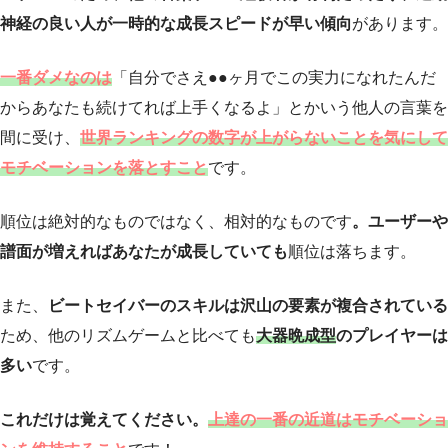
神経の良い人が一時的な成長スピードが早い傾向
があります。
一番ダメなのは
「自分でさえ●●ヶ月でこの実力になれたんだ
からあなたも続けてれば上手くなるよ」とかいう他人の言葉を
間に受け、
世界ランキングの数字が上がらないことを気にして
モチベーションを落とすこと
です。
順位は絶対的なものではなく、相対的なものです
。ユーザーや
譜面が増えればあなたが成長していても
順位は落ちます。
また、
ビートセイバーのスキルは沢山の要素が複合されている
ため、他のリズムゲームと比べても
大器晩成型
のプレイヤーは
多い
です。
これだけは覚えてください。
上達の一番の近道はモチベーショ