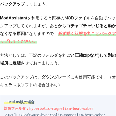
バックアップ
しましょう。
ModAssistant
を利用すると既存のMODファイルを自動でバッ
クアップしてくれますが、あとから
ゴチャゴチャいじると動か
なくなる原因
になりますので、
必ず動く状態を丸ごとバックア
ップしてください。
方法としては、下記のフォルダを
丸ごと圧縮(zipなど)して別の
場所に退避
させておきましょう。
このバックアップは、
ダウングレード
にも使用可能です。（オ
キュラス版ソフトの場合は不可）
・Oculus版の場合
対象フォルダ：hyperbolic-magnetism-beat-saber
~\Oculus\Software\hyperbolic-magnetism-beat-saber
