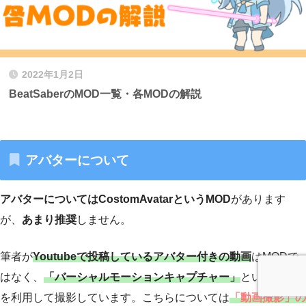
2022年1月2日
BeatSaberのMOD一覧・各MODの解説
アバターについて
アバターについてはCostomAvatarというMOD
があります
が、
あまり推奨
しません。
筆者が
Youtubeで投稿しているアバター付きの動画
はMODで
はなく、
「バーシャルモーションキャプチャー」
というソフト
を利用して撮影しています。こちらについては
「動画撮影」の