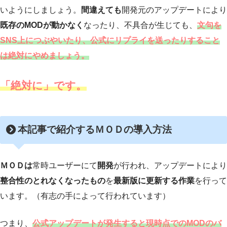
いようにしましょう。
間違えても
開発元のアップデートにより
既存のMODが動かなく
なったり、不具合が生じても、
文句を
SNS上につぶやいたり、公式にリプライを送ったりすること
は絶対にやめましょう。
「絶
対に」です。
本記事で紹介するＭＯＤの導入方法
ＭＯＤは
常時ユーザーにて
開発
が行われ、アップデートにより
整合性のとれなくなったもの
を
最新版に更新する作業
を行って
います。（有志の手によって行われています）
つまり、
公式アップデートが発生すると現時点でのMODのバ