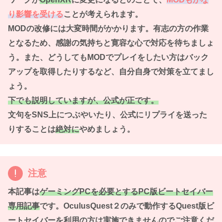
り影響を
受ける
ことが考えられます。
MODの改修には大変時間がかかります。有志の方の作業
となるため、感謝の気持ちと寛容な心で対応を待ちましょ
う。また、どうしてもMODでプレイをしたい方はバック
アップを取得したりするなど、自分自身で
対策を
立てまし
ょう。
下でも説明していますが、公式が
正です。
文句をSNS上につぶやいたり、公式にリプライを送った
りすることは
絶対に
やめましょう。
注意
本記事は
ゲーミングPCを必要とするPC版ビートセイバー
専用記事
です。OculusQuest２のみで動作するQuest版ビ
ートセイバーを利用の方は実施できませんのでご注意くだ