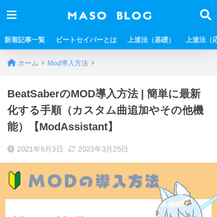
新着記事一覧
ビートセイバーとは
上達法（基礎）
上達法（
ホーム
Mod導入方法
BeatSaberのMOD導入方法 | 簡単に最新
化する手順（カスタム曲追加やその他機
能）【ModAssistant】
2021年6月3日
2023年3月25日