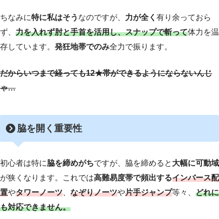
ちなみに
特に私はそう
なのですが、
力が全く
有り余っておら
ず、
力を入れず肘と手首を活用し、スナップで斬って
体力を温
存しています。
発狂地帯でのみ
全力で振ります。
だからいつまで経っても12★帯ができるようにならないんじ
ゃ…
脇を開く重要性
初心者は特に
脇を締めがち
ですが、脇を締めると
大幅に可動域
が狭くなります。これでは
高難易度帯で頻出する
インバース配
置
や
タワーノーツ
、
なぞりノーツ
や
片手ジャンプ
等々、
どれに
も対応できません。