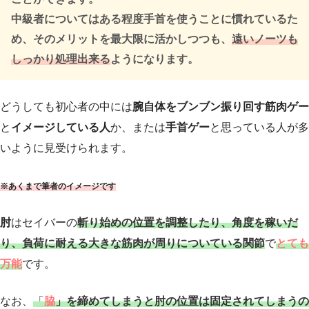
中級者についてはある程度手首を使うことに慣れているた
め、そのメリットを最大限に活かしつつも、
遠いノーツも
しっかり処理出来る
ようになります。
どうしても初心者の中には
腕自体をブンブン振り回す筋肉ゲー
と
イメージしている人
か、または
手首ゲー
と思っている人が多
いように見受けられます。
※あくまで筆者のイメージです
肘
はセイバーの
斬り始めの位置を調整したり、角度を稼いだ
り、負荷に耐える大きな筋肉が周りについている関節
で
とても
万能
です。
なお、
「
脇
」を締めてしまうと肘の位置は固定されてしまうの