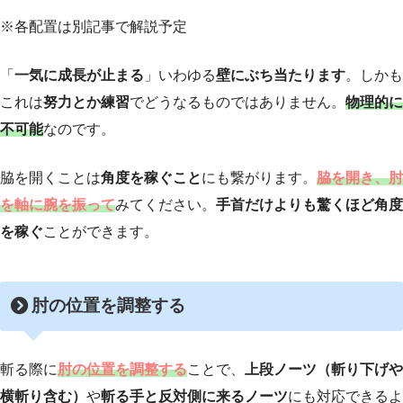
※各配置は別記事で解説予定
「
一気に成長が止まる
」いわゆる
壁にぶち当たります
。しかも
これは
努力とか練習
でどうなるものではありません。
物理的に
不可能
なのです。
脇を開くことは
角度を稼ぐこと
にも繋がります
。
脇を開き、肘
を軸に腕を振って
みてください。
手首だけよりも驚くほど角度
を稼ぐ
ことができます。
肘の位置を調整する
斬る際に
肘の位置を調整する
ことで、
上段ノーツ（斬り下げや
横斬り含む）
や
斬る手と反対側に来るノーツ
にも対応できるよ