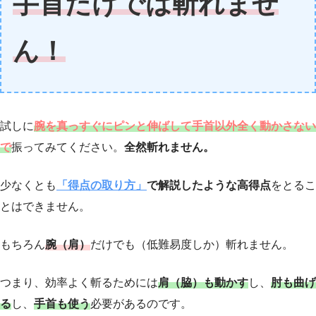
手首だけでは斬れませ
ん！
試しに
腕を真っすぐにピンと伸ばして手首以外全く動かさない
で
振ってみてください。
全然斬れません。
少なくとも
「得点の取り方」
で解説したような高得点
をとるこ
とはできません。
もちろん
腕（肩）
だけでも（低難易度しか）斬れません。
つまり、効率よく斬るためには
肩
（脇）
も動かす
し、
肘も曲げ
る
し、
手首も使う
必要があるのです。