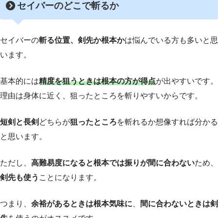
セイバーのどこで斬るか
セイバーの
斬る位置、剣先か根本か
は悩んでいる方も多いと思
います。
基本的には
精度を狙うときは根本の方が得点
が出やすいです。
理由は身体に近く、狙ったところを斬りやすいからです。
短剣と長剣
どちらが
狙ったところ
を斬れるか想像すれば分かる
と思います。
ただし、
高難易度になると根本では振りが間に合わない
ため、
剣先も使う
ことになります。
つまり、
余裕があるときは根本気味に
、
間に合わないときは剣