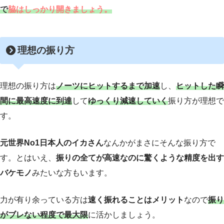
で
脇はしっかり
開きましょう。
理想の振り方
理想の振り方は
ノーツにヒットするまで加速
し、
ヒットした瞬
間に最高速度に到達
して
ゆっくり減速していく
振り方が理想で
す。
元世界No1日本人のイカさん
なんかがまさにそんな振り方で
す。とはいえ、
振りの全てが高速なのに驚くような精度を出す
バケモノ
みたいな方もいます。
力が有り余っている方は
速く振れることはメリット
なので
振り
がブレない程度で最大限
に活かしましょう。