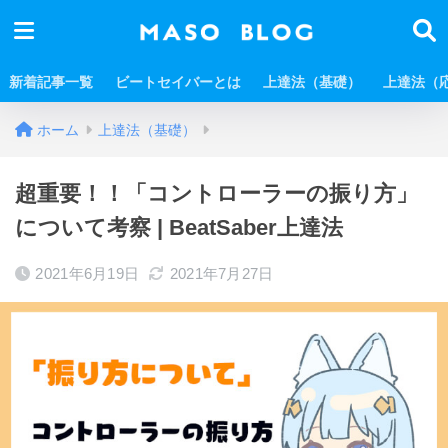
新着記事一覧
ビートセイバーとは
上達法（基礎）
上達法（
ホーム
上達法（基礎）
超重要！！「コントローラーの振り方」
について考察 | BeatSaber上達法
2021年6月19日
2021年7月27日