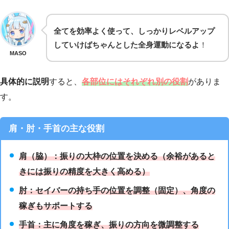
全てを効率よく使って
、しっかり
レベルアップ
していけば
ちゃんとした全身運動
になるよ
！
MASO
具体的に説明
すると、
各部位にはそれぞれ別の役割
がありま
す。
肩・肘・手首の主な役割
肩（脇）：振りの大枠の位置を決める（余裕があると
きには振りの精度を大きく高める）
肘：セイバーの持ち手の位置を調整（固定）、角度の
稼ぎもサポートする
手首：主に角度を稼ぎ、振りの方向を微調整する