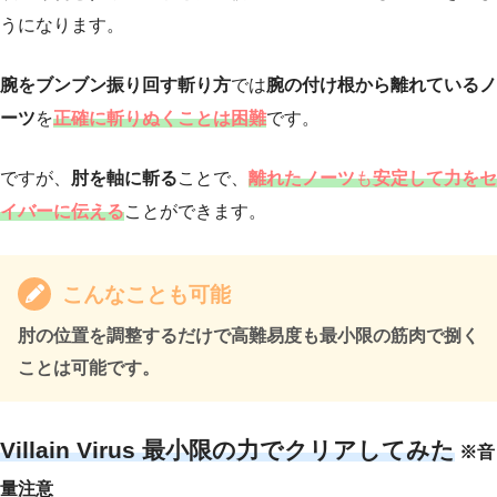
うになります。
腕をブンブン振り回す斬り方
では
腕の付け根から離れているノ
ーツ
を
正確に斬りぬくことは困難
です。
ですが、
肘を軸に斬る
ことで、
離れたノーツ
も
安定して力をセ
イバーに伝える
ことができます。
こんなことも可能
肘の位置を調整するだけで高難易度も最小限の筋肉で捌く
ことは可能です。
Villain Virus 最小限の力でクリアしてみた
※音
量注意